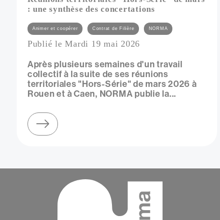
: une synthèse des concertations
Catégories
Animer et coopérer
Contrat de Filière
NORMA
Publié le Mardi 19 mai 2026
Après plusieurs semaines d'un travail
collectif à la suite de ses réunions
territoriales "Hors-Série" de mars 2026 à
Rouen et à Caen, NORMA publie la...
sur réunions territoriales "hors-série" de mars : une synthèse des concertations
Contenu