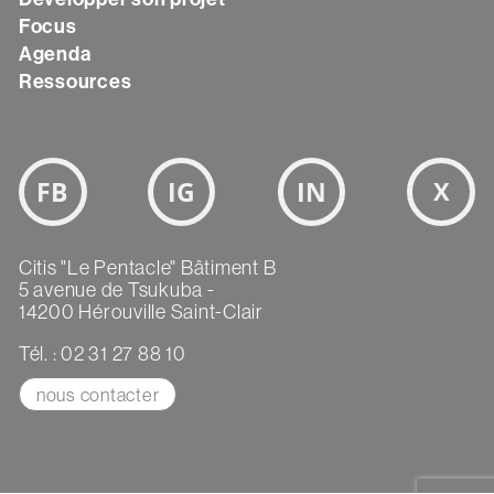
Focus
Agenda
Ressources
Bloc
Réseaux
sociaux
Texte
Citis "Le Pentacle" Bâtiment B
5 avenue de Tsukuba -
14200 Hérouville Saint-Clair
Tél. : 02 31 27 88 10
nous contacter