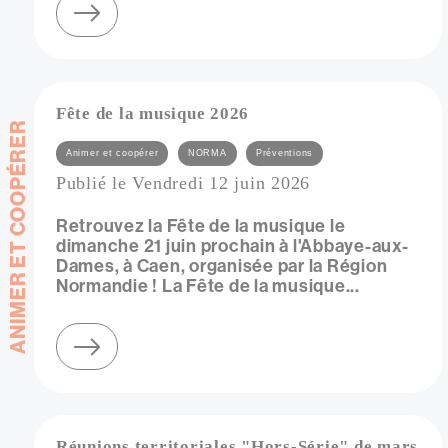
sur réunions territoriales de norma - novembre 2026
Fête de la musique 2026
ANIMER ET COOPÉRER
Catégories
Animer et coopérer
NORMA
Préventions
Publié le Vendredi 12 juin 2026
Retrouvez la Fête de la musique le
dimanche 21 juin prochain à l'Abbaye-aux-
Dames, à Caen, organisée par la Région
Normandie ! La Fête de la musique...
sur fête de la musique 2026
Réunions territoriales "Hors-Série" de mars