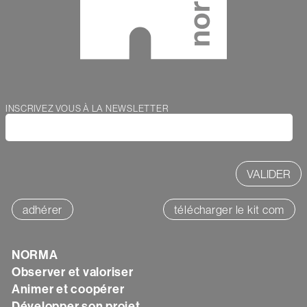
Webform
INSCRIVEZ VOUS À LA NEWSLETTER
adhérer
télécharger le kit com
Texte
NORMA
Observer et valoriser
Animer et coopérer
Développer son projet