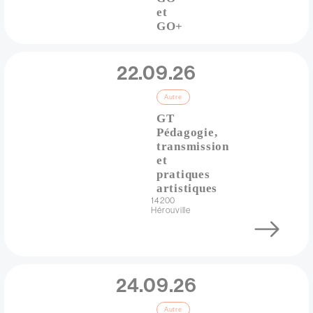
et
GO+
Adresse
Date
22.09.26
Catégorie
Autre
GT
Pédagogie,
transmission
et
pratiques
artistiques
Adresse
14200
Hérouville
Lien
Date
24.09.26
Catégorie
Autre