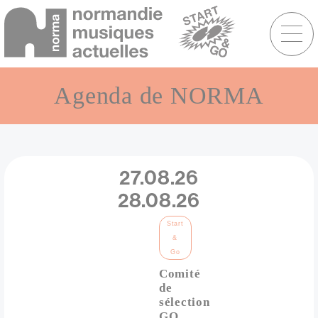
Menu
raccourcis
Aller
au
Agenda de NORMA
contenu
principal
Vue
Date
27.08.26
28.08.26
Catégorie
Start
&
Go
Comité
de
sélection
GO