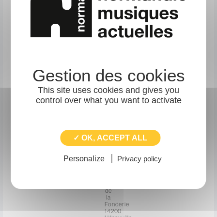
Go
Auditions
GO+
:
soirée
de
concerts
autour
de
This site uses cookies and gives you
la
control over what you want to activate
nouvelle
scène
émergente
de
✓ OK, ACCEPT ALL
Normandie
Adresse
1
avenue
Personalize
Privacy policy
du
haut
crépon
Site
de
la
Fonderie
14200