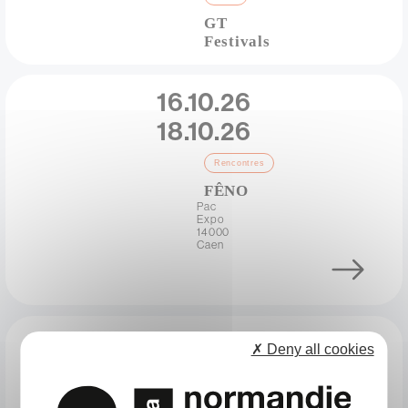
GT
Festivals
Adresse
Date
16.10.26
18.10.26
Catégorie
Rencontres
FÊNO
Adresse
Pac
Expo
14000
Caen
Lien
Date
10.12.26
✗ Deny all cookies
Catégorie
Start
&