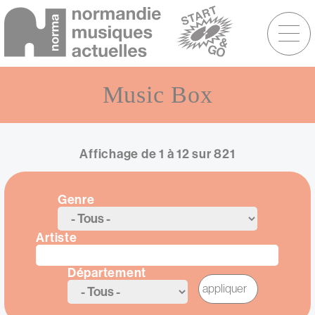
Menu
raccourcis
Aller
au
Music Box
contenu
principal
Affichage de 1 à 12 sur 821
Vue
Genre
Artiste
Département