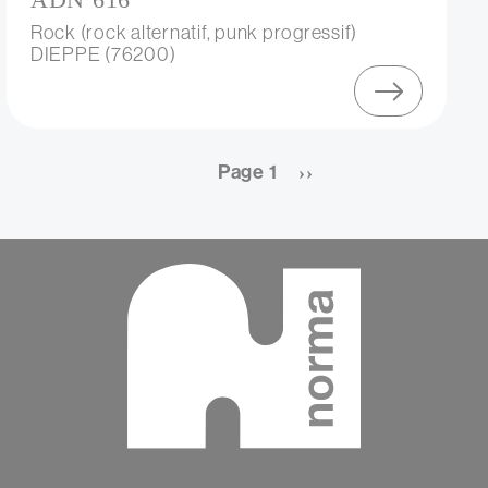
Rock (rock alternatif, punk progressif)
DIEPPE (76200)
Page 1
Pagination
Page
››
suivante
Contenu