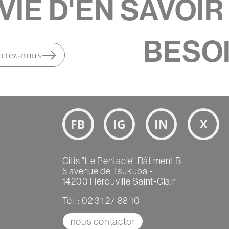
 ENVIE D'EN SA
BESOIN O
s
Bloc
Réseaux
sociaux
Texte
Citis "Le Pentacle" Bâtiment B
5 avenue de Tsukuba -
14200 Hérouville Saint-Clair
Tél. : 02 31 27 88 10
nous contacter