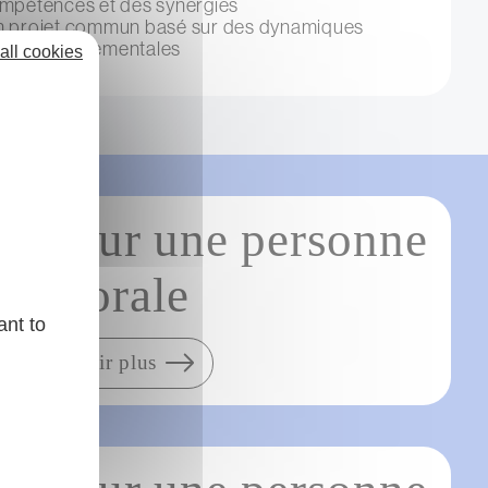
ompétences et des synergies
n projet commun basé sur des dynamiques
res, environnementales
all cookies
on pour une personne
morale
ant to
en savoir plus