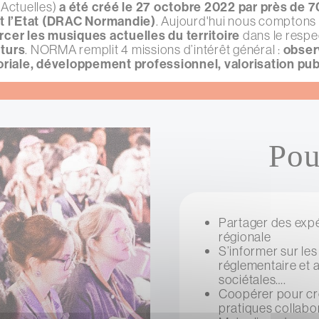
Actuelles)
a été créé le 27 octobre 2022 par près de 
et l’Etat (DRAC Normandie)
. Aujourd'hui nous comptons
cer les musiques actuelles du territoire
dans le respe
uturs
. NORMA remplit 4 missions d’intérêt général :
obser
toriale, développement professionnel, valorisation pu
Pou
Partager des expér
régionale
S’informer sur les 
réglementaire et a
sociétales….
Coopérer pour cré
pratiques collabor