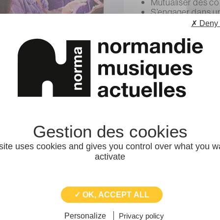
Mutualiser des c
S’engager dans u
sociales, solidai
✗ Deny 
er ?
L'adhési
vé, de droit public ou
site uses cookies and gives you control over what you w
 champ des musiques
activate
sans lieu fixe, lieu de
abel, manager, studio
et action culturelles,
✓ OK, ACCEPT ALL
rces, radio musicale,
ollecte et archivage des
Personalize
Privacy policy