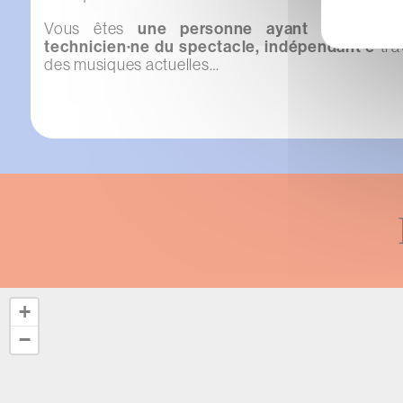
Vous êtes
une personne ayant une acti
technicien·ne du spectacle, indépendant·e
tra
des musiques actuelles…
Vue
+
−