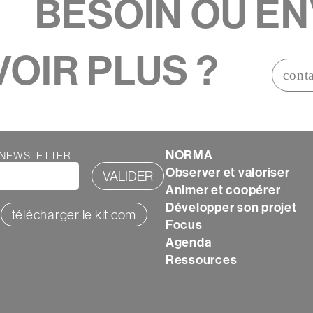
BESOIN OU
R PLUS ?
contactez-nou
Texte
NORMA
A NEWSLETTER
Observer et valoriser
Animer et coopérer
Développer son projet
télécharger le kit com
Focus
Agenda
Ressources