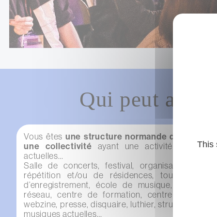
Qui peut adhér
Vous êtes
une
structure normande de droit pri
This 
une collectivité
ayant une activité dans le
actuelles…
Salle de concerts, festival, organisateur·trice 
répétition et/ou de résidences, tourneur·se, l
d’enregistrement, école de musique, médiation 
réseau, centre de formation, centre de ressou
webzine, presse, disquaire, luthier, structure de c
musiques actuelles…