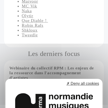
Maivoor
MC Vik
Naka
Olytir
Que Diable !
Robin Rafs
Shkloux
Tweedle
Les derniers focus
Webinaire du collectif RPM : Les enjeux de
la ressource dans l'accompagnement
d'artistes
✗ Deny all cookies
Catégories
Développer son projet
Filière
Formation
Publié le Vendredi 10 juillet 2026
Ce webinaire s’inscrit dans un cycle que le