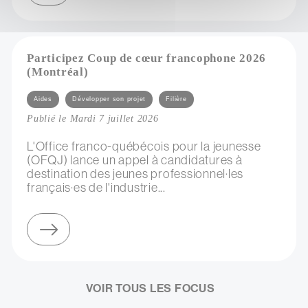
Participez Coup de cœur francophone 2026
(Montréal)
Catégories
Aides
Développer son projet
Filière
Publié le Mardi 7 juillet 2026
L'Office franco-québécois pour la jeunesse
(OFQJ) lance un appel à candidatures à
destination des jeunes professionnel·les
français·es de l'industrie...
sur participez coup de cœur francophone 2026 (montréal)
VOIR TOUS LES FOCUS