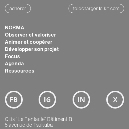
adhérer
télécharger le kit com
NORMA
Texte
Observer et valoriser
Animer et coopérer
Développer son projet
Focus
Agenda
Ressources
Bloc
Réseaux
sociaux
Texte
Citis "Le Pentacle" Bâtiment B
5 avenue de Tsukuba -