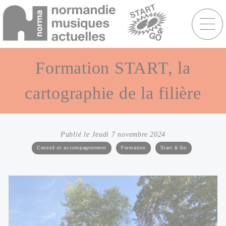
Menu
raccourcis
Aller
au
Formation START, la
contenu
principal
cartographie de la filière
Publié le Jeudi 7 novembre 2024
Catégories
Conseil et accompagnement
Formation
Start & Go