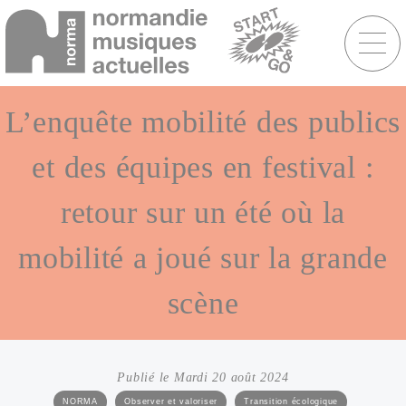
Menu
raccourcis
Aller
au
L’enquête mobilité des publics
contenu
principal
et des équipes en festival :
retour sur un été où la
mobilité a joué sur la grande
scène
Publié le Mardi 20 août 2024
Catégories
NORMA
Observer et valoriser
Transition écologique