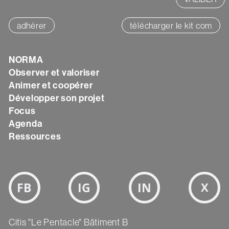
adhérer
télécharger le kit com
Texte
NORMA
Observer et valoriser
Animer et coopérer
Développer son projet
Focus
Agenda
Ressources
Bloc
Réseaux
sociaux
Texte
Citis "Le Pentacle" Bâtiment B