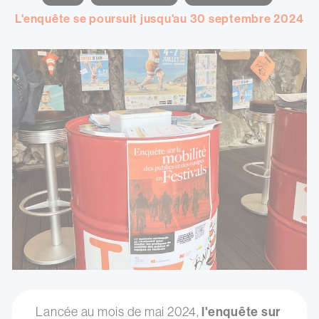
Sous-
L'enquête se poursuit jusqu'au 30 septembre 2024
titre
Lancée au mois de mai 2024,
l'enquête sur