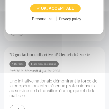
Ce webinaire s’inscrit dans un cycle que le
Collectif RPM construit actuellement afin de
✓ OK, ACCEPT ALL
développer les réflexions sur un ensemble de
thématiques en...
Personalize
Privacy policy
sur webinaire du collectif rpm : les enjeux de la ressource dans l'accompagnement d'artistes
Négociation collective d’électricité verte
Catégories
Adhérents
Transition écologique
Publié le Mercredi 8 juillet 2026
Une initiative nationale démontrant la force de
la coopération entre réseaux professionnels
au service de la transition écologique et de la
maîtrise...