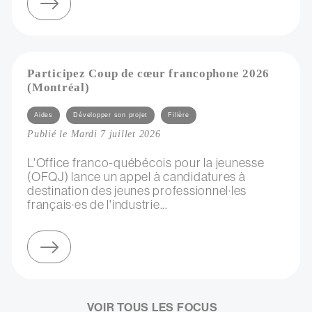
sur négociation collective d’électricité verte
Participez Coup de cœur francophone 2026
(Montréal)
Catégories
Aides
Développer son projet
Filière
Publié le Mardi 7 juillet 2026
L'Office franco-québécois pour la jeunesse
(OFQJ) lance un appel à candidatures à
destination des jeunes professionnel·les
français·es de l'industrie...
sur participez coup de cœur francophone 2026 (montréal)
VOIR TOUS LES FOCUS