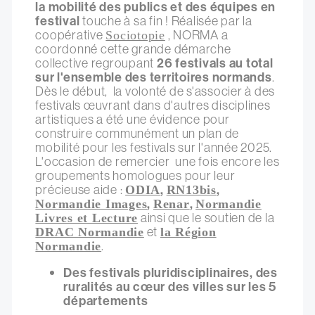
la mobilité des publics et des équipes en
festival
touche à sa fin ! Réalisée par la
coopérative
, NORMA a
Sociotopie
coordonné cette grande démarche
collective regroupant
26 festivals au total
sur l'ensemble des territoires normands
.
Dès le début, la volonté de s'associer à des
festivals œuvrant dans d'autres disciplines
artistiques a été une évidence pour
construire communément un plan de
mobilité pour les festivals sur l'année 2025.
L'occasion de remercier une fois encore les
groupements homologues pour leur
précieuse aide :
,
,
ODIA
RN13bis
,
,
Normandie Images
Renar
Normandie
ainsi que le soutien de la
Livres et Lecture
et
DRAC Normandie
la Région
.
Normandie
Des festivals pluridisciplinaires, des
ruralités au cœur des villes sur les 5
départements