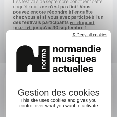
Les festivals de septembre ponctuent cette
enquête mais
ce n'est pas fini !
Vous
pouvez encore répondre à l'enquête
chez vous et si vous avez participé à l'un
des festivals participants
en cliquant
jusqu'au 30 septembre !
juste ici
✗ Deny all cookies
Enfin les premiers enseignements auront
lieu à la fin de cette année pour une
parution début 2025 ! Le RDV est pris !
Les derniers focus
Webinaire du collectif RPM : Les enjeux de
la ressource dans l'accompagnement
d'artistes
Catégories
This site uses cookies and gives you
Développer son projet
Filière
Formation
control over what you want to activate
Publié le Vendredi 10 juillet 2026