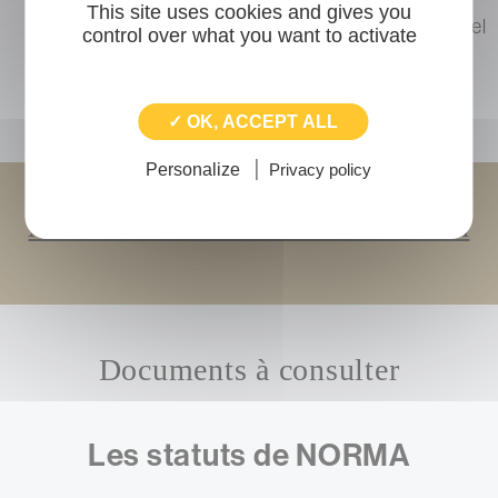
L’organigramme de l’équipe salariale avec nom,
This site uses cookies and gives you
prénom, fonction, ligne directe et adresse courriel
control over what you want to activate
individuelle au sein de la structure
La ou les licences d’entrepreneur de spectacles
en cours si l'activité de la structure le nécessite
✓ OK, ACCEPT ALL
Personalize
Privacy policy
Accéder au formulaire d'adhésion
Documents à consulter
Les statuts de NORMA