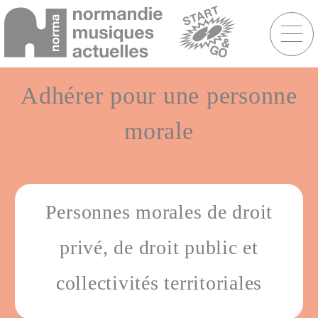
Menu
raccourcis
Aller
au
Adhérer pour une personne
contenu
principal
morale
Personnes morales de droit
privé, de droit public et
collectivités territoriales