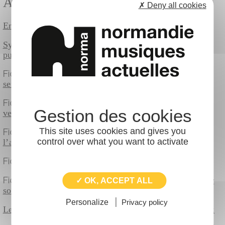
ACCES
✗ Deny all cookies
Enquête nationale sur la mobilité des publics
Synthèse de l’enquête nationale sur la mobilité des
publics
Fiche Pratique :
Améliorer la communication et la
sensibilisation sur les mobilités durables
Fiche pratique :
Construire sa page web « Comment
venir au festival »
This site uses cookies and gives you
Fiche pratique :
Mettre en place des navettes pour
control over what you want to activate
l’acheminement des publics
Fiche Pratique :
Accompagnement au changement
Fiche pratique :
Développer les mobilités à vélo pour
✓ OK, ACCEPT ALL
son festival
Personalize
Privacy policy
Le replay des webinaires de Festivals en mouvement