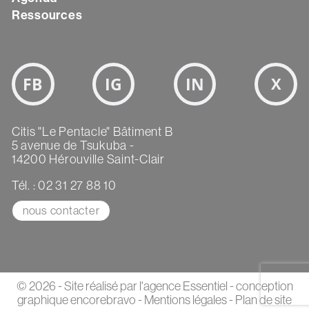
Ressources
Bloc
Réseaux
sociaux
Texte
Citis "Le Pentacle" Bâtiment B
5 avenue de Tsukuba -
14200 Hérouville Saint-Clair
Tél. : 02 31 27 88 10
nous contacter
© 2026 - Site réalisé par
l'agence Essentiel
- conception
graphique
encorebravo
-
Mentions légales
-
Plan de site