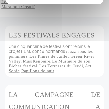
Les interventions des expert·es Mobilités lors du
Marathon Créatif
LES FESTIVALS ENGAGES
Une cinquantaine de festivals ont rejoins le
projet FEM, dont 9 normands :
Jazz sous les
pommiers
,
Les Pluies de Juillet
,
Green River
Valley
,
MusiKenSaire
,
Le Murmure du son
,
Biches festival
,
Les Terrasses du Jeudi
,
Art
Sonic
,
Papillons de nuit
.
LA CAMPAGNE DE
COMMUNICATION A