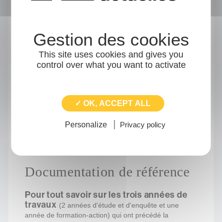
Nos remerciements vont en direction des
partenaires institutionnels associés, des 33
festivals engagés, du cabinet Sociotopie, de
nos collègues du réseau R2D2 avec qui
This site uses cookies and gives you
nous avons porté Festivals en mouvement,
control over what you want to activate
nos homologues des agences et réseaux.
Des remerciements chaleureux vers Benoît
Lanusse (Mobilités pragmatiques) pour son
✓ OK, ACCEPT ALL
soutien à l'endroit des festivals et sa pleine
mobilisation dans la rédaction de cette
Personalize
Privacy policy
publication.
Documentation de référence
Pour tout savoir sur les trois années de
travaux
(2 années d'étude et d'enquête et une
année de formation-action) qui ont précédé la