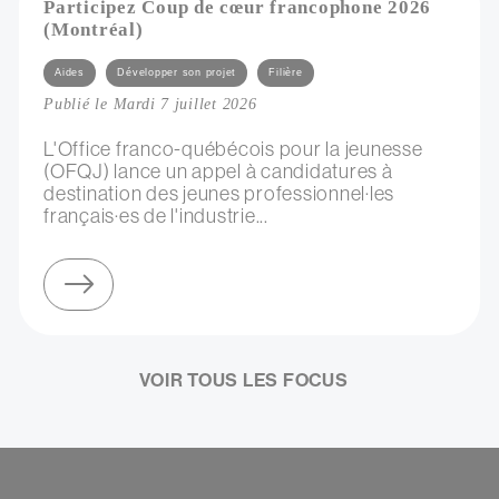
Participez Coup de cœur francophone 2026
(Montréal)
Catégories
Aides
Développer son projet
Filière
Publié le Mardi 7 juillet 2026
L'Office franco-québécois pour la jeunesse
(OFQJ) lance un appel à candidatures à
destination des jeunes professionnel·les
français·es de l'industrie...
sur participez coup de cœur francophone 2026 (montréal)
VOIR TOUS LES FOCUS
Contenu