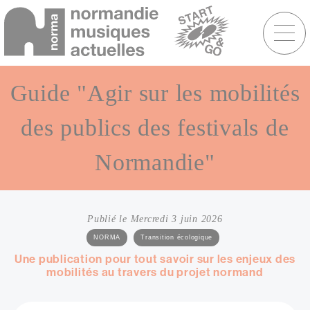
Menu
raccourcis
Aller
au
Guide "Agir sur les mobilités
contenu
principal
des publics des festivals de
Normandie"
Publié le Mercredi 3 juin 2026
Catégories
NORMA
Transition écologique
Sous-
Une publication pour tout savoir sur les enjeux des
titre
mobilités au travers du projet normand