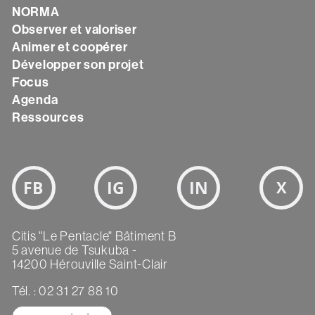
Texte
NORMA
Observer et valoriser
Animer et coopérer
Développer son projet
Focus
Agenda
Ressources
Bloc
Réseaux
sociaux
Texte
Citis "Le Pentacle" Bâtiment B
5 avenue de Tsukuba -
14200 Hérouville Saint-Clair
Tél. : 02 31 27 88 10