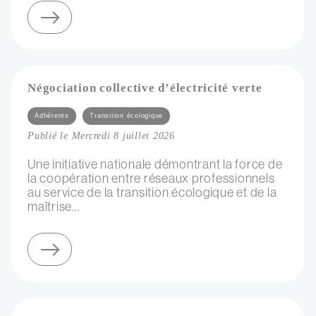
sur webinaire du collectif rpm : les enjeux de la ressource dans l'accompagnement d'artistes
Négociation collective d’électricité verte
Catégories
Adhérents
Transition écologique
Publié le Mercredi 8 juillet 2026
Une initiative nationale démontrant la force de
la coopération entre réseaux professionnels
au service de la transition écologique et de la
maîtrise...
sur négociation collective d’électricité verte