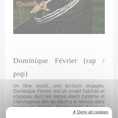
Dominique Février (rap /
pop)
Un flow incisif, une écriture engagée,
Dominique Février est un projet hybride et
atypique, dont les textes allient cynisme et
clairvoyance afin de décrire le monde dans
toutes ses dérives. Accompagné depuis le
début par le producteur Aalas dont les
✗ Deny all cookies
instrus taillées sur mesure sont d’une