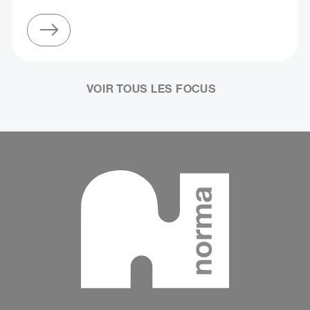
sur participez coup de cœur francophone 2026 (montréal)
VOIR TOUS LES FOCUS
Contenu