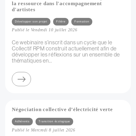
la ressource dans l'accompagnement
d'artistes
Catégories
Développer son projet
Filière
Formation
Publié le Vendredi 10 juillet 2026
Ce webinaire s’inscrit dans un cycle que le
Collectif RPM construit actuellement afin de
développer les réflexions sur un ensemble de
thématiques en...
sur webinaire du collectif rpm : les enjeux de la ressource dans l'accompagnement d'artistes
Négociation collective d’électricité verte
Catégories
Adhérents
Transition écologique
Publié le Mercredi 8 juillet 2026