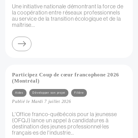
Une initiative nationale démontrant la force de
la coopération entre réseaux professionnels
au service de la transition écologique et de la
maîtrise...
sur négociation collective d’électricité verte
Participez Coup de cœur francophone 2026
(Montréal)
Catégories
Aides
Développer son projet
Filière
Publié le Mardi 7 juillet 2026
L'Office franco-québécois pour la jeunesse
(OFQJ) lance un appel à candidatures à
destination des jeunes professionnel·les
français·es de l'industrie...