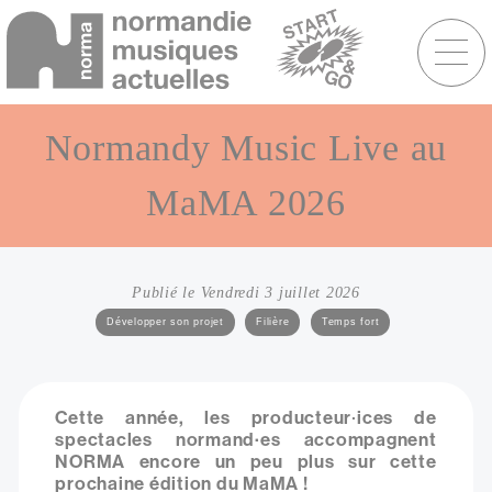
Menu
raccourcis
Aller
au
Normandy Music Live au
contenu
principal
MaMA 2026
Publié le Vendredi 3 juillet 2026
Catégories
Développer son projet
Filière
Temps fort
Cette année, les producteur
ices de
·
spectacles normand·es accompagnent
NORMA encore un peu plus sur cette
prochaine édition du MaMA !