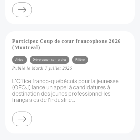
sur négociation collective d’électricité verte
Participez Coup de cœur francophone 2026
(Montréal)
Catégories
Aides
Développer son projet
Filière
Publié le Mardi 7 juillet 2026
L'Office franco-québécois pour la jeunesse
(OFQJ) lance un appel à candidatures à
destination des jeunes professionnel·les
français·es de l'industrie...
sur participez coup de cœur francophone 2026 (montréal)