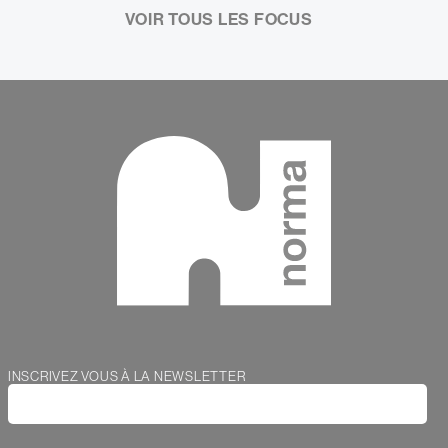
VOIR TOUS LES FOCUS
Contenu
Webform
INSCRIVEZ VOUS À LA NEWSLETTER