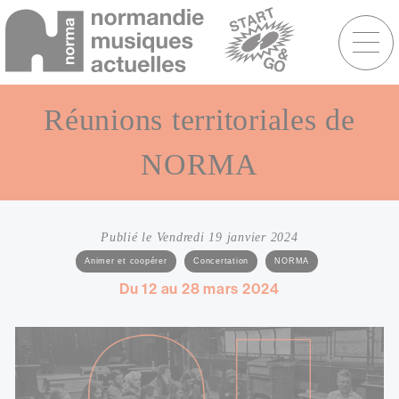
Menu
raccourcis
Aller
au
Réunions territoriales de
contenu
principal
NORMA
Publié le Vendredi 19 janvier 2024
Catégories
Animer et coopérer
Concertation
NORMA
Sous-
Du 12 au 28 mars 2024
titre