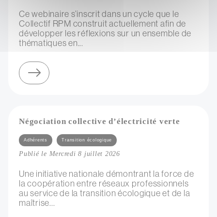
Ce webinaire s’inscrit dans un cycle que le
Collectif RPM construit actuellement afin de
développer les réflexions sur un ensemble de
thématiques en...
sur webinaire du collectif rpm : les enjeux de la ressource dans l'accompagnement d'artistes
Négociation collective d’électricité verte
Catégories
Adhérents
Transition écologique
Publié le Mercredi 8 juillet 2026
Une initiative nationale démontrant la force de
la coopération entre réseaux professionnels
au service de la transition écologique et de la
maîtrise...