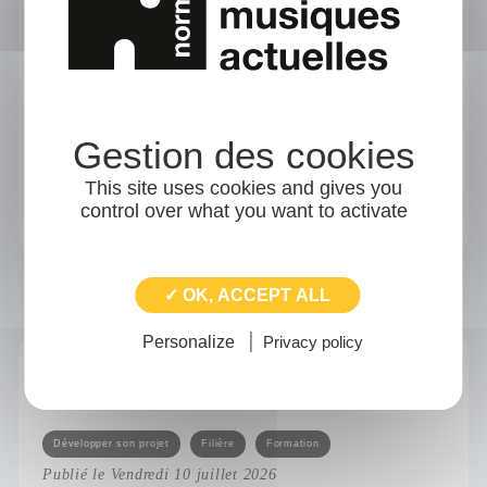
Dans la Seine-Maritime, le
jeudi 28 mars de 14h30 à
17h30
Lieu : Salle Les Galets / Boulevard Nelson
Mandela / Fécamp
This site uses cookies and gives you
control over what you want to activate
covoiturage
Les derniers focus
✓ OK, ACCEPT ALL
Personalize
Privacy policy
Webinaire du collectif RPM : Les enjeux de
la ressource dans l'accompagnement
d'artistes
Catégories
Développer son projet
Filière
Formation
Publié le Vendredi 10 juillet 2026