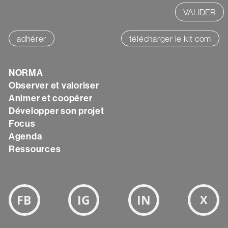
adhérer
télécharger le kit com
Texte
NORMA
Observer et valoriser
Animer et coopérer
Développer son projet
Focus
Agenda
Ressources
Bloc
Réseaux
sociaux