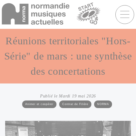
Menu
raccourcis
Aller
au
Réunions territoriales "Hors-
contenu
principal
Série" de mars : une synthèse
des concertations
Publié le Mardi 19 mai 2026
Catégories
Animer et coopérer
Contrat de Filière
NORMA