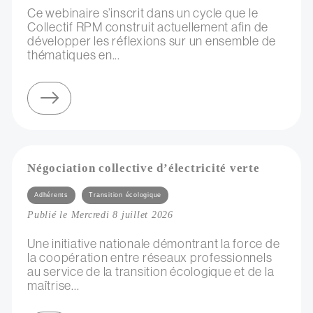
Ce webinaire s’inscrit dans un cycle que le
Collectif RPM construit actuellement afin de
développer les réflexions sur un ensemble de
thématiques en...
sur webinaire du collectif rpm : les enjeux de la ressource dans l'accompagnement d'artistes
Négociation collective d’électricité verte
Catégories
Adhérents
Transition écologique
Publié le Mercredi 8 juillet 2026
Une initiative nationale démontrant la force de
la coopération entre réseaux professionnels
au service de la transition écologique et de la
maîtrise...