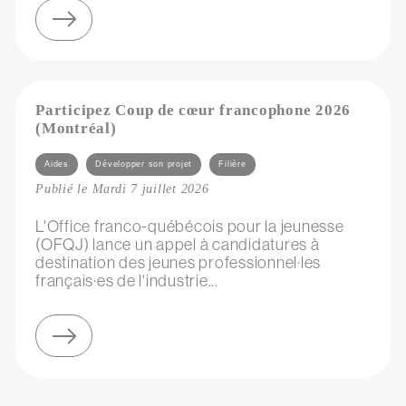
sur négociation collective d’électricité verte
Participez Coup de cœur francophone 2026
(Montréal)
Catégories
Aides
Développer son projet
Filière
Publié le Mardi 7 juillet 2026
L'Office franco-québécois pour la jeunesse
(OFQJ) lance un appel à candidatures à
destination des jeunes professionnel·les
français·es de l'industrie...
sur participez coup de cœur francophone 2026 (montréal)