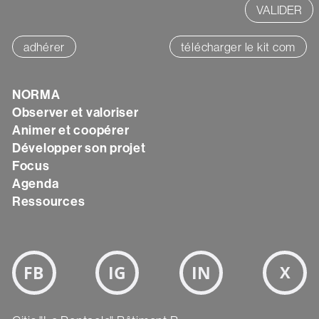
adhérer
télécharger le kit com
Texte
NORMA
Observer et valoriser
Animer et coopérer
Développer son projet
Focus
Agenda
Ressources
Bloc
Réseaux
sociaux