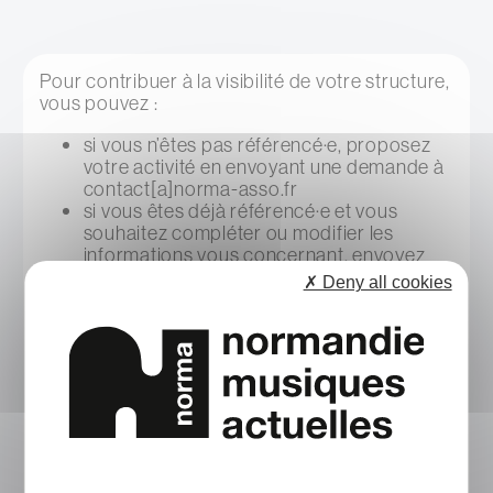
Pour contribuer à la visibilité de votre structure,
vous pouvez :
si vous n’êtes pas référencé·e, proposez
votre activité en envoyant une demande à
contact[a]norma-asso.fr
si vous êtes déjà référencé·e et vous
souhaitez compléter ou modifier les
informations vous concernant, envoyez
une demande à contact[a]norma-asso.fr
✗ Deny all cookies
Cet annuaire n’est pas exhaustif mais bénéficie
de mises à jour régulières et d’enrichissements.
NORMA, décline toute responsabilité quant aux
erreurs ou omissions qui pourraient apparaître.
Nous vous rappelons que vous disposez d'un
droit d'accès, de modification et de
suppression des données qui vous concernent
conformément aux dispositions contenues