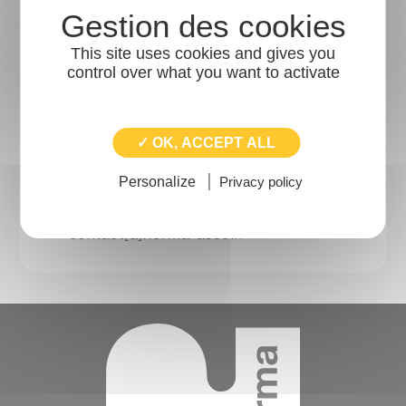
dans la loi n° 78-17 du 6 Janvier 1978, modifiée
en 2004, relative à l’informatique, aux fichiers et
aux libertés, et aux articles 15 et suivants du
This site uses cookies and gives you
R.G.P.D. [Règlement général sur la Protection
des Données (2016/679)].
control over what you want to activate
Vous pouvez exercer ce droit :
Soit en adressant un courrier par voie
✓ OK, ACCEPT ALL
postale à : NORMA / Citis "Le Pentacle"
Bâtiment B - 5 avenue de Tsukuba - 14200
Personalize
Privacy policy
Hérouville-Saint-Clair
Soit en envoyant un courriel à
contact[a]norma-asso.fr
Contenu