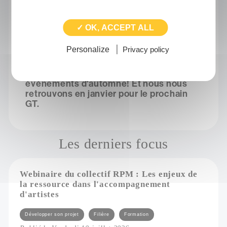
Un grand merci à toutes celles et ceux qui
ont pris part à cette journée riche en
échanges !
✓ OK, ACCEPT ALL
Et encore bienvenue aux festivals qui
rejoignaient pour la première fois ce groupe
Personalize
Privacy policy
de travail.
Nous souhaitons le meilleur aux
événements d'automne! Et nous nous
retrouvons en janvier pour le prochain
GT.
Les derniers focus
Webinaire du collectif RPM : Les enjeux de
la ressource dans l'accompagnement
d'artistes
Catégories
Développer son projet
Filière
Formation