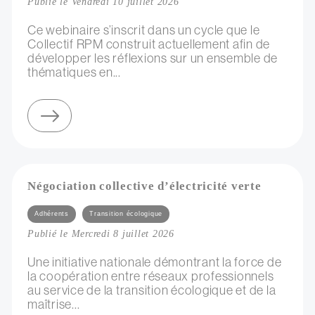
Publié le Vendredi 10 juillet 2026
Ce webinaire s’inscrit dans un cycle que le
Collectif RPM construit actuellement afin de
développer les réflexions sur un ensemble de
thématiques en...
sur webinaire du collectif rpm : les enjeux de la ressource dans l'accompagnement d'artistes
Négociation collective d’électricité verte
Catégories
Adhérents
Transition écologique
Publié le Mercredi 8 juillet 2026
Une initiative nationale démontrant la force de
la coopération entre réseaux professionnels
au service de la transition écologique et de la
maîtrise...