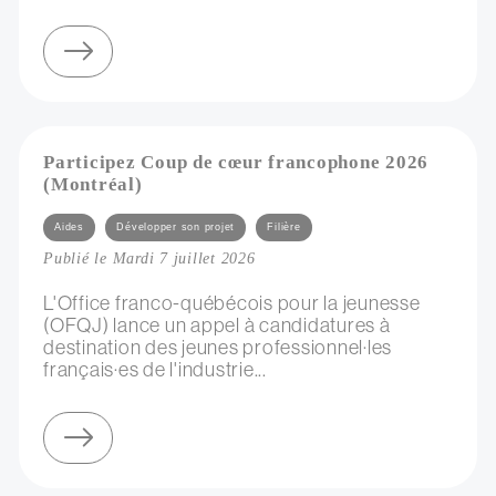
sur négociation collective d’électricité verte
Participez Coup de cœur francophone 2026
(Montréal)
Catégories
Aides
Développer son projet
Filière
Publié le Mardi 7 juillet 2026
L'Office franco-québécois pour la jeunesse
(OFQJ) lance un appel à candidatures à
destination des jeunes professionnel·les
français·es de l'industrie...
sur participez coup de cœur francophone 2026 (montréal)