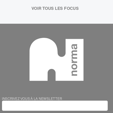
VOIR TOUS LES FOCUS
Contenu
Webform
INSCRIVEZ VOUS À LA NEWSLETTER