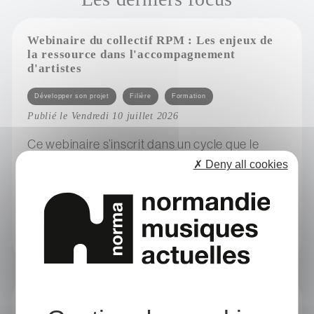
Webinaire du collectif RPM : Les enjeux de
la ressource dans l'accompagnement
d'artistes
Catégories
Développer son projet
Filière
Formation
Publié le Vendredi 10 juillet 2026
Ce webinaire s’inscrit dans un cycle que le
Collectif RPM construit actuellement afin de
✗ Deny all cookies
développer les réflexions sur un ensemble de
thématiques en...
sur webinaire du collectif rpm : les enjeux de la ressource dans l'accompagnement d'artistes
Négociation collective d’électricité verte