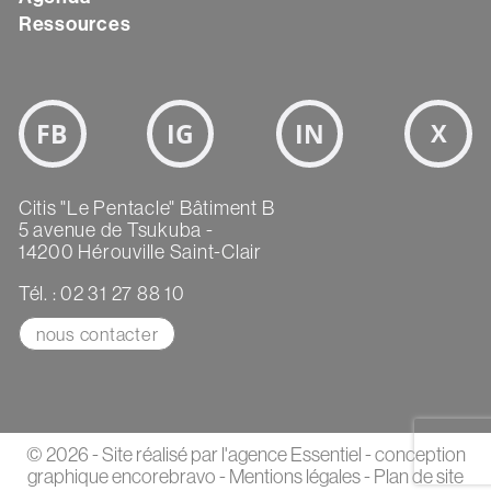
Ressources
Bloc
Réseaux
sociaux
Texte
Citis "Le Pentacle" Bâtiment B
5 avenue de Tsukuba -
14200 Hérouville Saint-Clair
Tél. : 02 31 27 88 10
nous contacter
© 2026 - Site réalisé par
l'agence Essentiel
- conception
graphique
encorebravo
-
Mentions légales
-
Plan de site