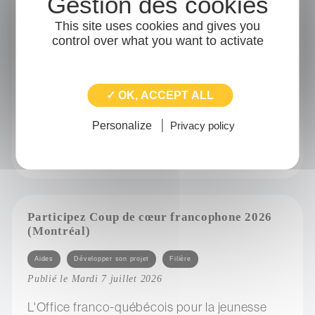
Catégories
Adhérents
Transition écologique
This site uses cookies and gives you
Publié le Mercredi 8 juillet 2026
control over what you want to activate
Une initiative nationale démontrant la force de
la coopération entre réseaux professionnels
au service de la transition écologique et de la
✓ OK, ACCEPT ALL
maîtrise...
Personalize
Privacy policy
sur négociation collective d’électricité verte
Participez Coup de cœur francophone 2026
(Montréal)
Catégories
Aides
Développer son projet
Filière
Publié le Mardi 7 juillet 2026
L'Office franco-québécois pour la jeunesse