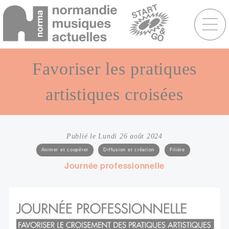
Menu
raccourcis
Aller
au
Favoriser les pratiques
contenu
principal
artistiques croisées
Publié le Lundi 26 août 2024
Catégories
Animer et coopérer
Diffusion et création
Filière
Sous-
Journée professionnelle
titre