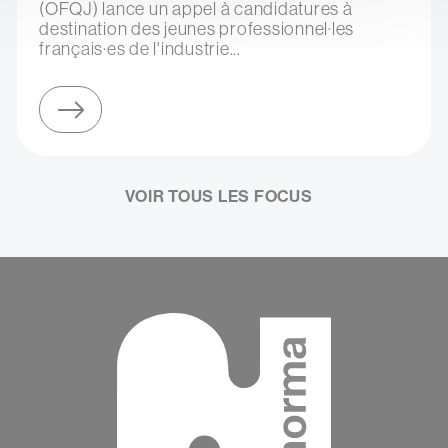
(OFQJ) lance un appel à candidatures à
destination des jeunes professionnel·les
français·es de l'industrie...
sur participez coup de cœur francophone 2026 (montréal)
VOIR TOUS LES FOCUS
Contenu