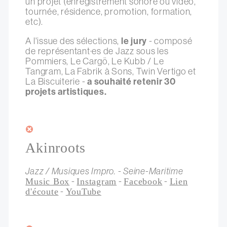
un projet (enregistrement sonore ou vidéo,
tournée, résidence, promotion, formation,
etc).
A l'issue des sélections,
le jury
- composé
de représentant·es de Jazz sous les
Pommiers, Le Cargö, Le Kubb / Le
Tangram, La Fabrik à Sons, Twin Vertigo et
La Biscuiterie -
a souhaité retenir 30
projets artistiques.
Akinroots
Jazz / Musiques Impro. - Seine-Maritime
-
-
-
Music Box
Instagram
Facebook
Lien
-
d'écoute
YouTube