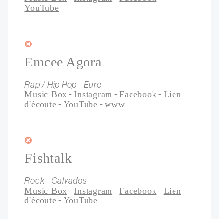
YouTube
Emcee Agora
Rap / Hip Hop - Eure
-
-
-
Music Box
Instagram
Facebook
Lien
-
-
d'écoute
YouTube
www
Fishtalk
Rock - Calvados
-
-
-
Music Box
Instagram
Facebook
Lien
-
d'écoute
YouTube