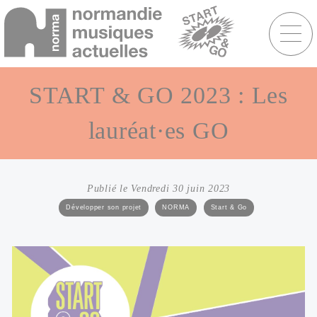
Menu
raccourcis
Aller
au
START & GO 2023 : Les
contenu
principal
lauréat·es GO
Publié le Vendredi 30 juin 2023
Catégories
Développer son projet
NORMA
Start & Go