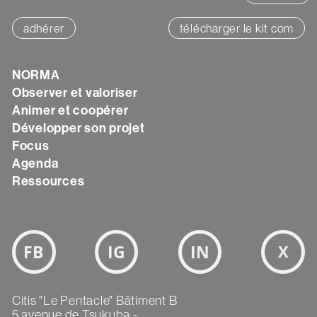
adhérer
télécharger le kit com
Texte
NORMA
Observer et valoriser
Animer et coopérer
Développer son projet
Focus
Agenda
Ressources
Bloc
Réseaux
sociaux
Texte
Citis "Le Pentacle" Bâtiment B
5 avenue de Tsukuba -