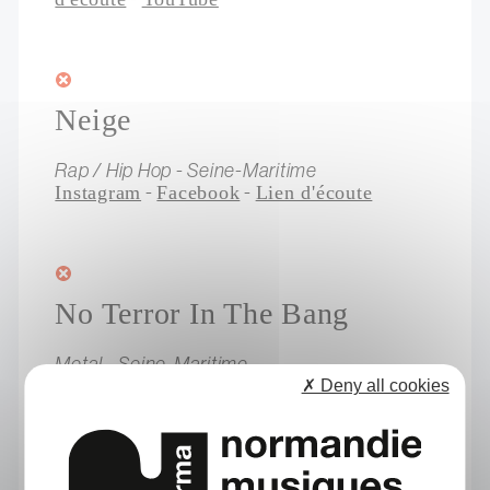
Neige
Rap / Hip Hop - Seine-Maritime
-
-
Instagram
Facebook
Lien d'écoute
No Terror In The Bang
Metal - Seine-Maritime
-
-
-
Music Box
Instagram
Facebook
✗ Deny all cookies
-
YouTube
www