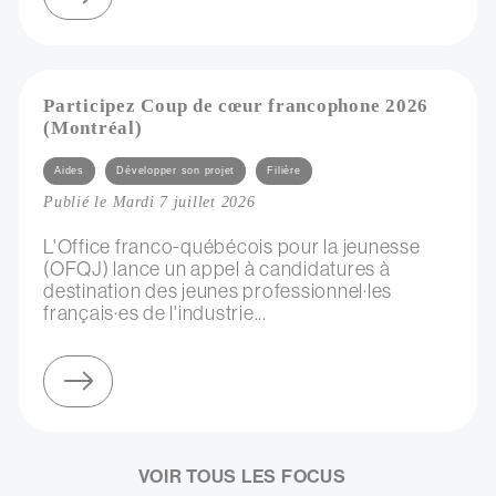
Participez Coup de cœur francophone 2026
(Montréal)
Catégories
Aides
Développer son projet
Filière
Publié le Mardi 7 juillet 2026
L'Office franco-québécois pour la jeunesse
(OFQJ) lance un appel à candidatures à
destination des jeunes professionnel·les
français·es de l'industrie...
sur participez coup de cœur francophone 2026 (montréal)
VOIR TOUS LES FOCUS