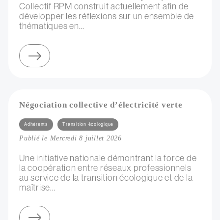
Collectif RPM construit actuellement afin de
développer les réflexions sur un ensemble de
thématiques en...
sur webinaire du collectif rpm : les enjeux de la ressource dans l'accompagnement d'artistes
Négociation collective d’électricité verte
Catégories
Adhérents
Transition écologique
Publié le Mercredi 8 juillet 2026
Une initiative nationale démontrant la force de
la coopération entre réseaux professionnels
au service de la transition écologique et de la
maîtrise...
sur négociation collective d’électricité verte