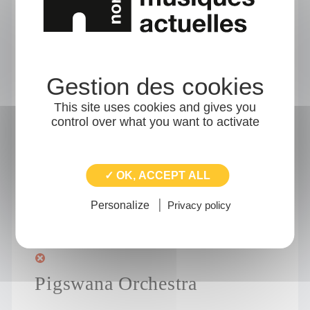
N U I T
Musiques électroniques - Seine-Maritime
-
-
-
Instagram
Facebook
YouTube
www
This site uses cookies and gives you
control over what you want to activate
OWN
✓ OK, ACCEPT ALL
Pop - Calvados
-
-
-
Music Box
Instagram
Lien d'écoute
Personalize
Privacy policy
YouTube
Pigswana Orchestra