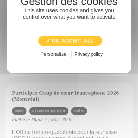
Catégories
Adhérents
Transition écologique
This site uses cookies and gives you
Publié le Mercredi 8 juillet 2026
control over what you want to activate
Une initiative nationale démontrant la force de
la coopération entre réseaux professionnels
au service de la transition écologique et de la
✓ OK, ACCEPT ALL
maîtrise...
Personalize
Privacy policy
sur négociation collective d’électricité verte
Participez Coup de cœur francophone 2026
(Montréal)
Catégories
Aides
Développer son projet
Filière
Publié le Mardi 7 juillet 2026
L'Office franco-québécois pour la jeunesse