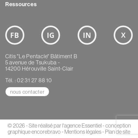
Ressources
Bloc
Réseaux
sociaux
Texte
Citis "Le Pentacle" Bâtiment B
5 avenue de Tsukuba -
14200 Hérouville Saint-Clair
Tél. : 02 31 27 88 10
nous contacter
© 2026 - Site réalisé par
l'agence Essentiel
- conception
graphique
encorebravo
-
Mentions légales
-
Plan de site