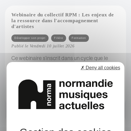
Webinaire du collectif RPM : Les enjeux de
la ressource dans l'accompagnement
d'artistes
Catégories
Développer son projet
Filière
Formation
Publié le Vendredi 10 juillet 2026
Ce webinaire s’inscrit dans un cycle que le
Collectif RPM construit actuellement afin de
✗ Deny all cookies
développer les réflexions sur un ensemble de
thématiques en...
sur webinaire du collectif rpm : les enjeux de la ressource dans l'accompagnement d'artistes
Négociation collective d’électricité verte