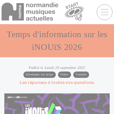
Menu
raccourcis
Aller
au
Temps d'information sur les
contenu
principal
iNOUïS 2026
Publié le Lundi 29 septembre 2025
Catégories
Développer son projet
Filière
Tremplin
Sous-
Les réponses à toutes vos questions
titre