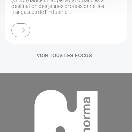
(OFQJ) lance un appel à candidatures à
destination des jeunes professionnel·les
français·es de l'industrie...
sur participez coup de cœur francophone 2026 (montréal)
VOIR TOUS LES FOCUS
Contenu