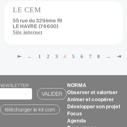
LE CEM
55 rue du 329ème RI
LE HAVRE (76600)
Site internet
Première
⇤
Page
←
Page
1
Page
2
Page
3
Page
4
Page
5
Page
6
Page
7
Page
8
Page
→
Der
⇥
page
précédente
suivante
pag
NORMA
Texte
A NEWSLETTER
Observer et valoriser
Animer et coopérer
Développer son projet
télécharger le kit com
Focus
Agenda