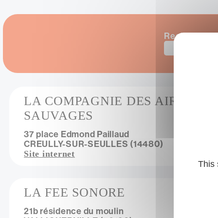
Vue
Rechercher 
LA COMPAGNIE DES AIRS
SAUVAGES
37 place Edmond Paillaud
CREULLY-SUR-SEULLES (14480)
Site internet
This 
LA FEE SONORE
21b résidence du moulin