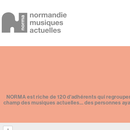
Aller
au
contenu
principal
NORMA est riche de 120 d'adhérents qui regroupent 
champ des musiques actuelles… des personnes ayant 
Vue