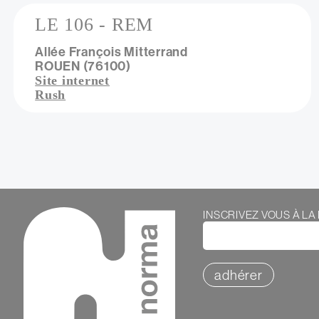
LE 106 - REM
Allée François Mitterrand
ROUEN (76100)
Site internet
Rush
Pagination
Contenu
Webform
INSCRIVEZ VOUS À L
adhérer