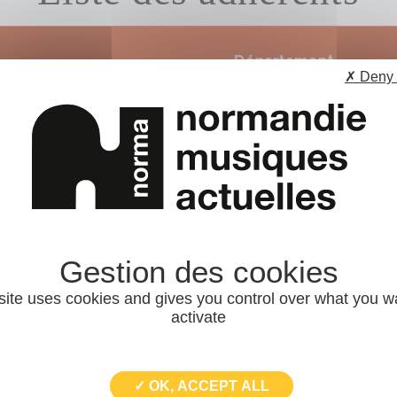
Département
un adhérent
✗ Deny 
- Tous -
LA FABRIK A SONS
126 route de Mirville
BOLBEC (76210)
Site internet
site uses cookies and gives you control over what you w
activate
LA LOURE
2 rue Saint-Martin
✓ OK, ACCEPT ALL