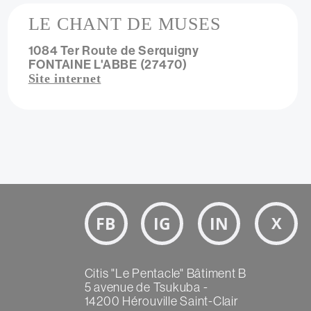
LE CHANT DE MUSES
1084 Ter Route de Serquigny
FONTAINE L'ABBE (27470)
Site internet
nière
e
Bloc
Réseaux
sociaux
Texte
Citis "Le Pentacle" Bâtiment B
5 avenue de Tsukuba -
14200 Hérouville Saint-Clair