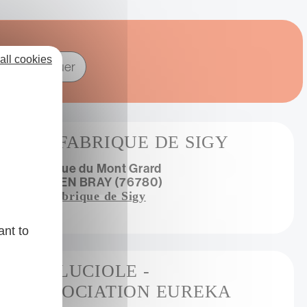
all cookies
LA FABRIQUE DE SIGY
264, rue du Mont Grard
SIGY EN BRAY (76780)
La Fabrique de Sigy
ant to
LA LUCIOLE -
ASSOCIATION EUREKA