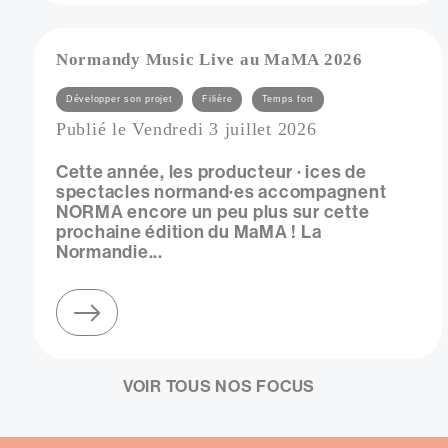
Normandy Music Live au MaMA 2026
Catégories
Développer son projet
Filière
Temps fort
Publié le Vendredi 3 juillet 2026
Cette année, les producteur · ices de
spectacles normand·es accompagnent
NORMA encore un peu plus sur cette
prochaine édition du MaMA ! La
Normandie...
sur normandy music live au mama 2026
VOIR TOUS NOS FOCUS