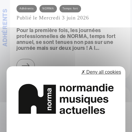
Catégories
Adhérents
NORMA
Temps fort
ADHÉRENTS
Publié le Mercredi 3 juin 2026
Pour la première fois, les journées
professionnelles de NORMA, temps fort
annuel, se sont tenues non pas sur une
journée mais sur deux jours ! A l...
sur la vie associative au cœur de la première journée des rencontres professionnelles de norma
✗ Deny all cookies
NORMA accueille 3 nouveaux adhérents !
Catégories
Adhérents
Publié le Jeudi 30 avril 2026
NORMA accueille trois nouveaux