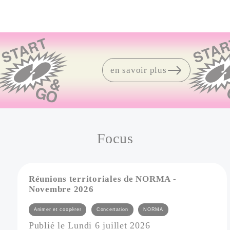
Défilement
droite
en savoir plus
Focus
Vue
Réunions territoriales de NORMA -
Novembre 2026
Catégories
Animer et coopérer
Concertation
NORMA
Publié le Lundi 6 juillet 2026