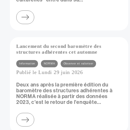
sur l'enquête flash "artistes et actions culturelles" entre dans sa phase de relecture
Lancement du second baromètre des
structures adhérentes cet automne
Catégories
Information
NORMA
Observer et valoriser
Publié le Lundi 29 juin 2026
Deux ans après la première édition du
baromètre des structures adhérentes à
NORMA réalisée à partir des données
2023, c'est le retour de l'enquête...
sur lancement du second baromètre des structures adhérentes cet automne