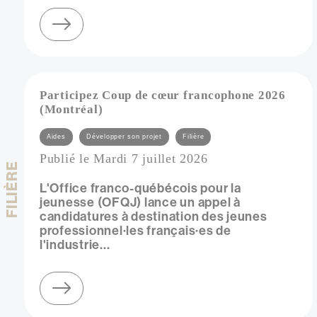
sur webinaire du collectif rpm : les enjeux de la ressource dans l'accompagnement d'artistes
Participez Coup de cœur francophone 2026
(Montréal)
Catégories
Aides
Développer son projet
Filière
Publié le Mardi 7 juillet 2026
FILIÈRE
L'Office franco-québécois pour la
jeunesse (OFQJ) lance un appel à
candidatures à destination des jeunes
professionnel·les français·es de
l'industrie...
sur participez coup de cœur francophone 2026 (montréal)