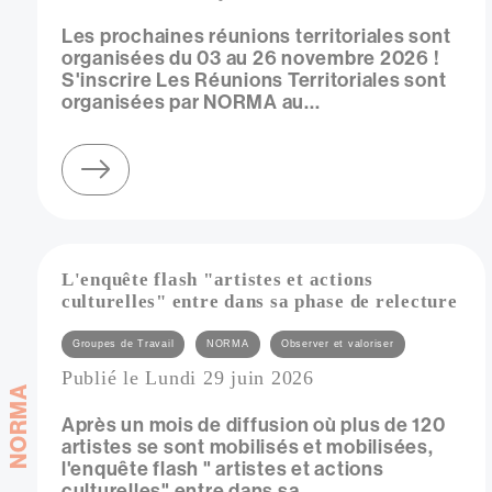
Les prochaines réunions territoriales sont
organisées du 03 au 26 novembre 2026 !
S'inscrire Les Réunions Territoriales sont
organisées par NORMA au...
sur réunions territoriales de norma - novembre 2026
L'enquête flash "artistes et actions
culturelles" entre dans sa phase de relecture
Catégories
Groupes de Travail
NORMA
Observer et valoriser
Publié le Lundi 29 juin 2026
NORMA
Après un mois de diffusion où plus de 120
artistes se sont mobilisés et mobilisées,
l'enquête flash " artistes et actions
culturelles" entre dans sa...