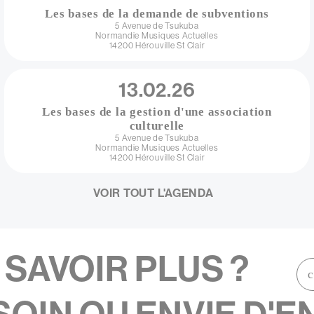
Les bases de la demande de subventions
Adresse
5 Avenue de Tsukuba
Normandie Musiques Actuelles
14200
Hérouville St Clair
Date
13.02.26
Les bases de la gestion d'une association
culturelle
Adresse
5 Avenue de Tsukuba
Normandie Musiques Actuelles
14200
Hérouville St Clair
VOIR TOUT L'AGENDA
N SAVOIR PLUS ?
Défilement
droite
Défilement