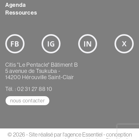
Agenda
Ressources
Bloc
Réseaux
sociaux
Texte
Citis "Le Pentacle" Bâtiment B
5 avenue de Tsukuba -
14200 Hérouville Saint-Clair
Tél. : 02 31 27 88 10
nous contacter
© 2026 - Site réalisé par
l'agence Essentiel
- conception