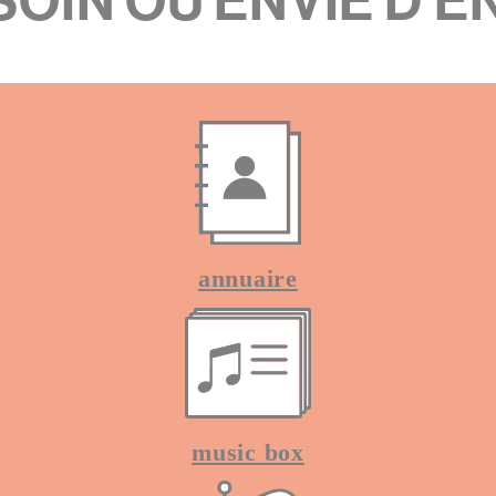
OIN OU ENVIE D'EN
gauche
annuaire
music box