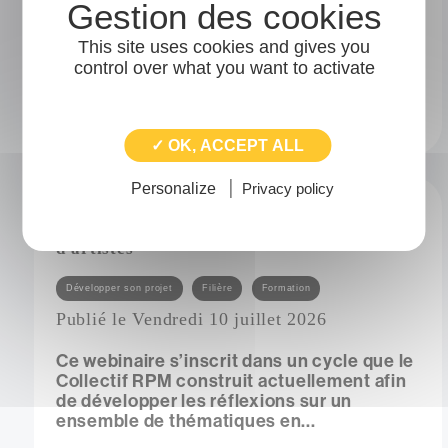
adhérents qui ont choisi de rejoindre la
structure pour partager et contribuer à son
This site uses cookies and gives you
projet. Merci de leur enthousiasme...
control over what you want to activate
sur norma accueille 3 nouveaux adhérents !
✓ OK, ACCEPT ALL
Vue
Personalize
Privacy policy
Webinaire du collectif RPM : Les enjeux de
la ressource dans l'accompagnement
d'artistes
Catégories
Développer son projet
Filière
Formation
Publié le Vendredi 10 juillet 2026
Ce webinaire s’inscrit dans un cycle que le
Collectif RPM construit actuellement afin
de développer les réflexions sur un
ensemble de thématiques en...