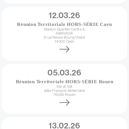
Date
12.03.26
Réunion Territoriale HORS-SÉRIE Caen
Adresse
Maison Quartier Centre &
AMAVADA
9 rue Neuve Bourg l'Abbé
14000
Caen
Lien
Date
05.03.26
Réunion Territoriale HORS-SÉRIE Rouen
Adresse
106 et 108
allée François-Mitterrand
76000
Rouen
Lien
Date
13.02.26